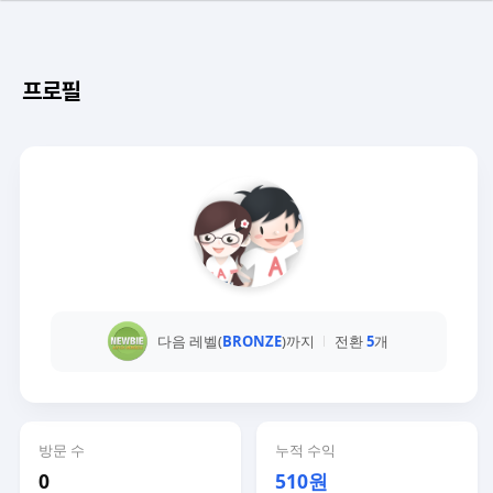
프로필
다음 레벨(
BRONZE
)까지
전환
5
개
방문 수
누적 수익
0
510원