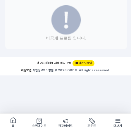
비공개 프로필 입니다.
광고하기
|
매체 제휴
|
메일 문의
|
카카오채널
이용약관
|
개인정보처리방침
|
© 2026 ODDM. All rights reserved.
쇼핑몰 구경하기
방문시 1G
홈
쇼핑메이트
광고메이트
포인트
더보기