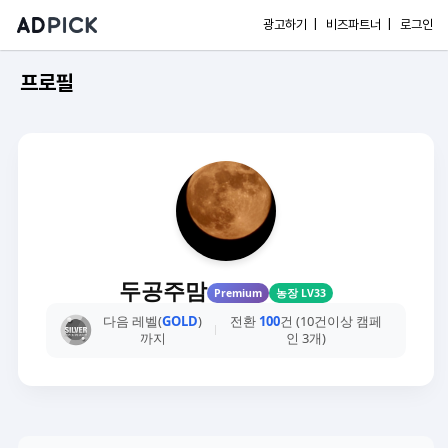
광고하기 |
비즈파트너 |
로그인
프로필
두공주맘
Premium
농장 LV33
다음 레벨(
GOLD
)
전환
100
건 (10건이상 캠페
까지
인 3개)