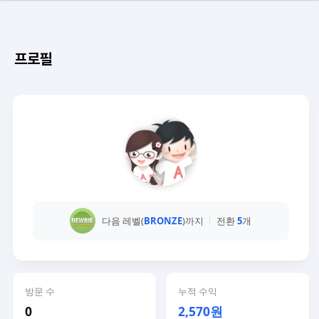
프로필
다음 레벨(
BRONZE
)까지
전환
5
개
방문 수
누적 수익
0
2,570원