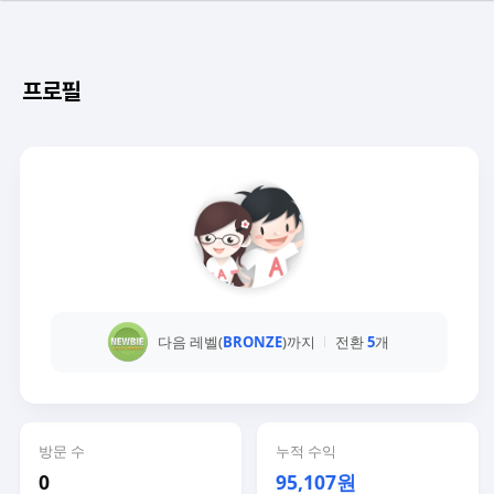
프로필
다음 레벨(
BRONZE
)까지
전환
5
개
방문 수
누적 수익
0
95,107원