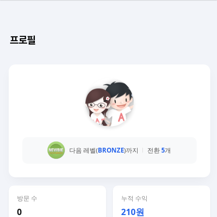
프로필
다음 레벨(
BRONZE
)까지
전환
5
개
방문 수
누적 수익
0
210원