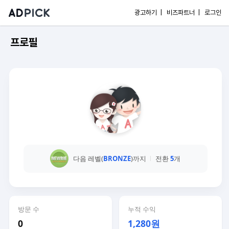
광고하기 |
비즈파트너 |
로그인
프로필
다음 레벨(
BRONZE
)까지
전환
5
개
방문 수
누적 수익
0
1,280원