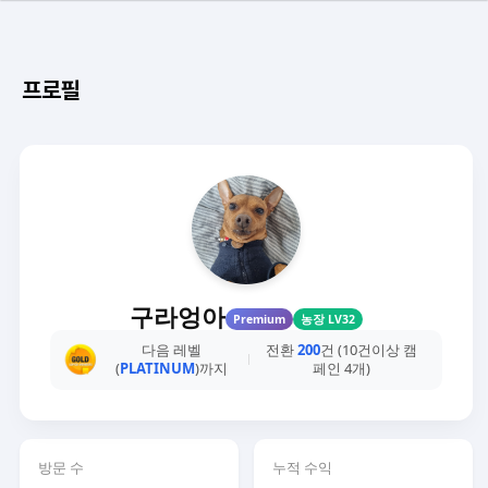
프로필
구라엉아
Premium
농장 LV32
다음 레벨
전환
200
건 (10건이상 캠
(
PLATINUM
)까지
페인 4개)
방문 수
누적 수익