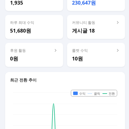
1,935
230,647원
하루 최대 수익
커뮤니티 활동
51,680원
게시글 18
후원 활동
룰렛 수익
0원
10원
최근 전환 추이