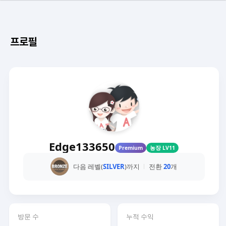
프로필
Edge133650
Premium
농장 LV11
다음 레벨(
SILVER
)까지
전환
20
개
방문 수
누적 수익