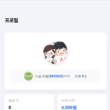
프로필
다음 레벨(
BRONZE
)까지
전환
5
개
방문 수
누적 수익
0
4,000원