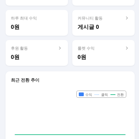
하루 최대 수익
커뮤니티 활동
0원
게시글 0
후원 활동
룰렛 수익
0원
0원
최근 전환 추이