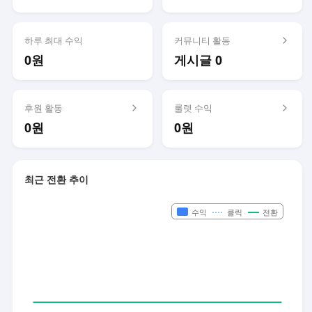
하루 최대 수익
커뮤니티 활동
0원
게시글 0
후원 활동
룰렛 수익
0원
0원
최근 전환 추이