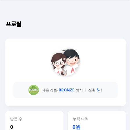
프로필
다음 레벨(
BRONZE
)까지
전환
5
개
방문 수
누적 수익
0
0원