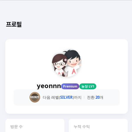
프로필
yeonnn
Premium
농장 LV1
다음 레벨(
SILVER
)까지
전환
20
개
방문 수
누적 수익