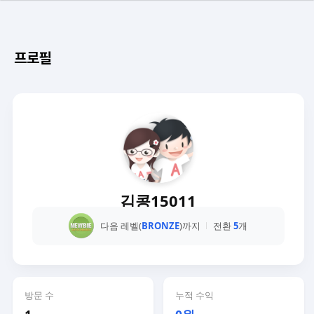
프로필
김콩15011
다음 레벨(
BRONZE
)까지
전환
5
개
방문 수
누적 수익