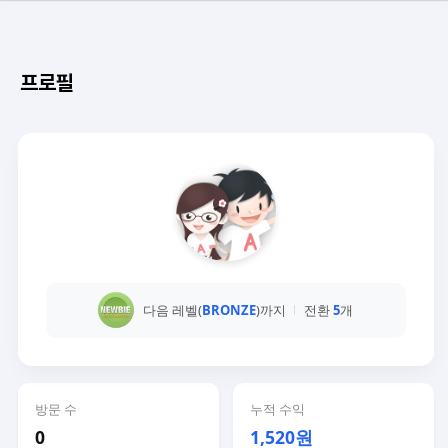
프로필
다음 레벨(
BRONZE
)까지
전환
5
개
방문 수
누적 수익
0
1,520원