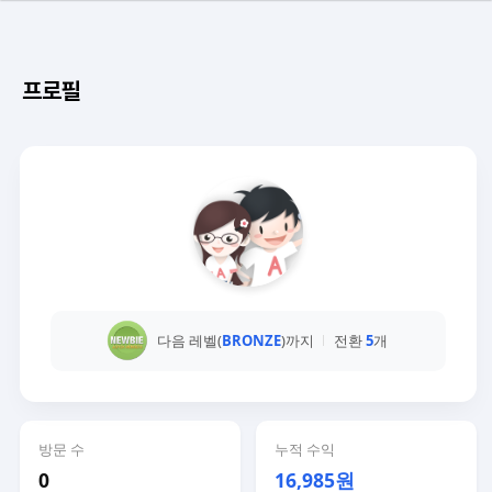
프로필
다음 레벨(
BRONZE
)까지
전환
5
개
방문 수
누적 수익
0
16,985원