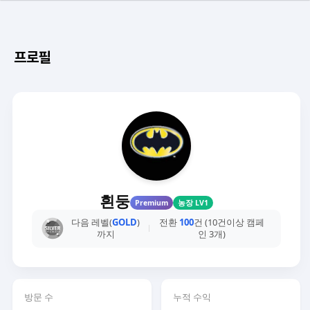
프로필
흰둥
Premium
농장 LV1
다음 레벨(
GOLD
)
전환
100
건 (10건이상 캠페
까지
인 3개)
방문 수
누적 수익