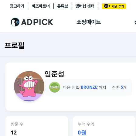
광고하기
비즈파트너
유튜브
멤버십 센터
추천상품
제휴몰
쇼핑메이트
쇼핑 에이전트
BETA
쇼핑리포트
프로필
링크관리
마이숍
임준성
다음 레벨(
BRONZE
)까지
전환
5
개
방문 수
누적 수익
12
0원