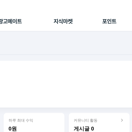
전체 캠페인
지식마켓
포인트샵
나의 캠페인
지식리포트
포인트 충전소
광고메이트
지식마켓
포인트
광고리포트
출석 룰렛
출금 신청
후원
이용내역
하루 최대 수익
커뮤니티 활동
0원
게시글 0