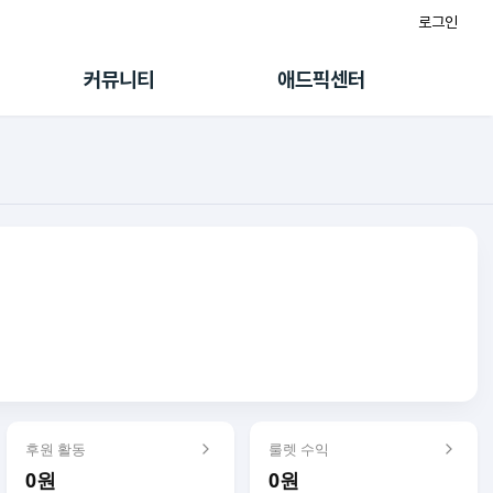
로그인
게시판
FAQ/문의
팸
이용정책
커뮤니티
애드픽센터
랭킹
멤버십 센터
퀘스트
광고툴/API
초대보너스
마이도메인
수익 Live
가이드북
후원 활동
룰렛 수익
0원
0원