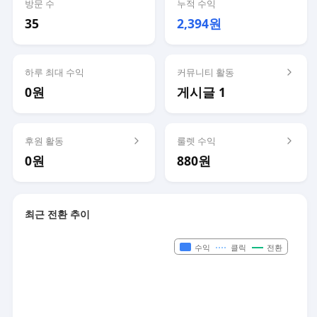
방문 수
누적 수익
35
2,394원
하루 최대 수익
커뮤니티 활동
0원
게시글 1
후원 활동
룰렛 수익
0원
880원
최근 전환 추이