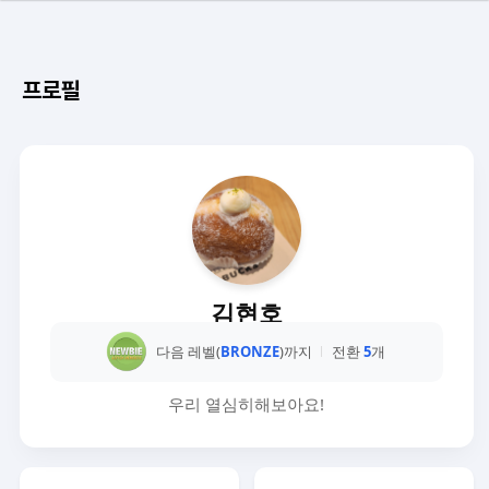
프로필
김현호
다음 레벨(
BRONZE
)까지
전환
5
개
우리 열심히해보아요!