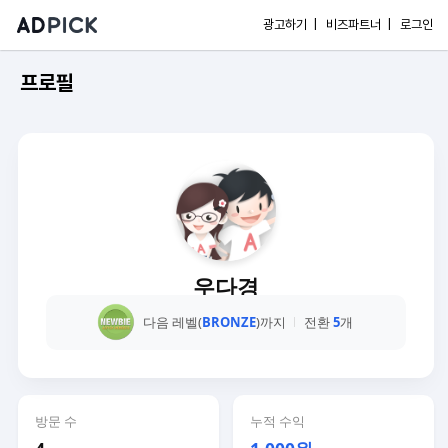
광고하기 |
비즈파트너 |
로그인
프로필
우다경
다음 레벨(
BRONZE
)까지
전환
5
개
방문 수
누적 수익