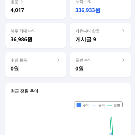
방문 수
누적 수익
4,017
336,933원
하루 최대 수익
커뮤니티 활동
36,986원
게시글 9
후원 활동
룰렛 수익
0원
0원
최근 전환 추이