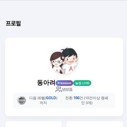
프로필
동아려
Premium
농장 LV30
MM팸
다음 레벨(
GOLD
)
전환
100
건 (10건이상 캠페
까지
인 3개)