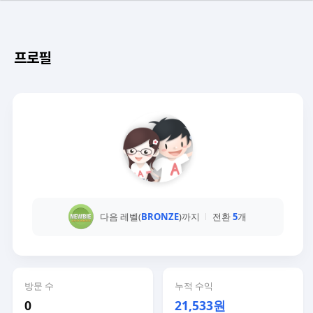
프로필
다음 레벨(
BRONZE
)까지
전환
5
개
방문 수
누적 수익
0
21,533원