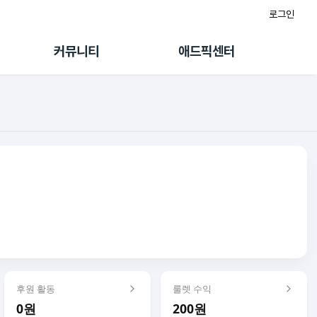
로그인
게시판
FAQ/문의
팸
이용정책
커뮤니티
애드픽센터
랭킹
멤버십 센터
퀘스트
광고툴/API
초대보너스
마이도메인
수익 Live
가이드북
후원 활동
룰렛 수익
0원
200원