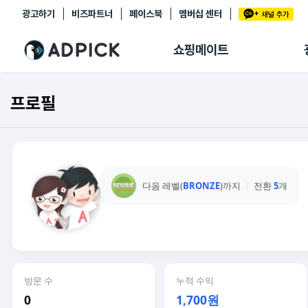
광고하기
비즈파트너
페이스북
멤버십 센터
추천상품
제휴몰
쇼핑메이트
쇼핑 에이전트
BETA
쇼핑리포트
프로필
링크관리
마이숍
다음 레벨(
BRONZE
)까지
전환
5
개
방문 수
누적 수익
0
1,700원