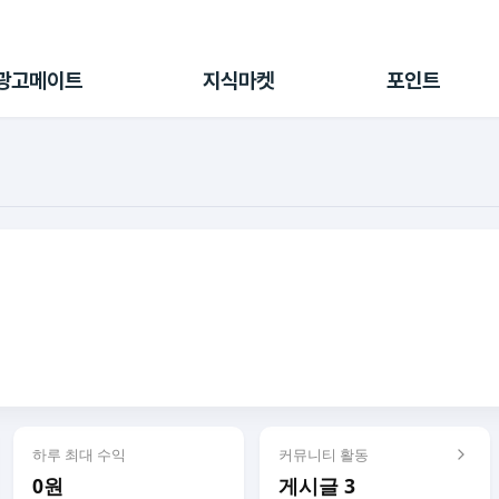
전체 캠페인
지식마켓
포인트샵
나의 캠페인
지식리포트
포인트 충전소
광고메이트
지식마켓
포인트
광고리포트
출석 룰렛
출금 신청
후원
이용내역
하루 최대 수익
커뮤니티 활동
0원
게시글 3