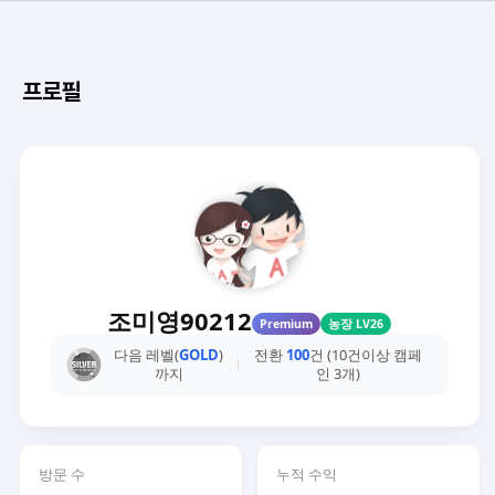
프로필
조미영90212
Premium
농장 LV26
다음 레벨(
GOLD
)
전환
100
건 (10건이상 캠페
까지
인 3개)
방문 수
누적 수익