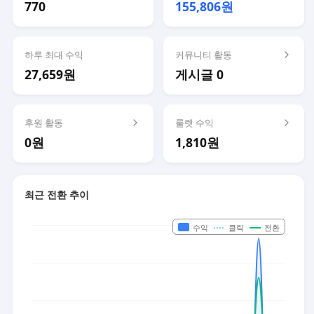
770
155,806원
하루 최대 수익
커뮤니티 활동
27,659원
게시글 0
후원 활동
룰렛 수익
0원
1,810원
최근 전환 추이