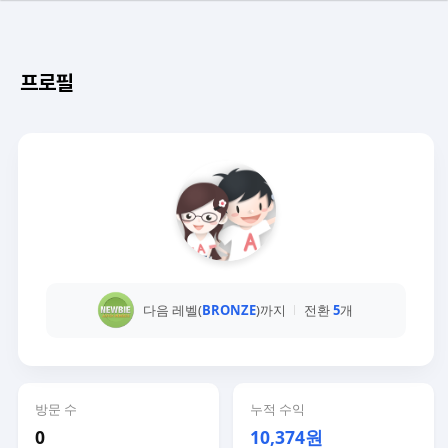
프로필
다음 레벨(
BRONZE
)까지
전환
5
개
방문 수
누적 수익
0
10,374원