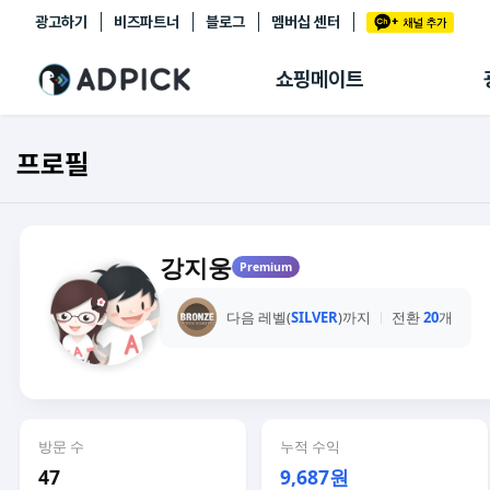
광고하기
비즈파트너
블로그
멤버십 센터
추천상품
제휴몰
쇼핑메이트
쇼핑 에이전트
BETA
쇼핑리포트
프로필
링크관리
마이숍
강지웅
Premium
다음 레벨(
SILVER
)까지
전환
20
개
방문 수
누적 수익
47
9,687원