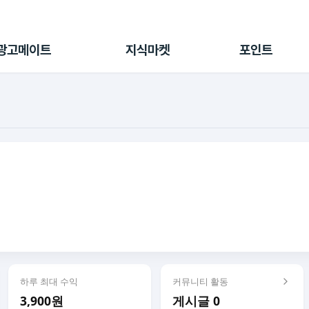
전체 캠페인
지식마켓
포인트샵
나의 캠페인
지식리포트
포인트 충전소
광고메이트
지식마켓
포인트
광고리포트
출석 룰렛
출금 신청
후원
이용내역
하루 최대 수익
커뮤니티 활동
3,900원
게시글 0