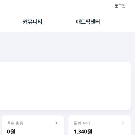
로그인
게시판
FAQ/문의
팸
이용정책
커뮤니티
애드픽센터
랭킹
멤버십 센터
퀘스트
광고툴/API
초대보너스
마이도메인
수익 Live
가이드북
후원 활동
룰렛 수익
0원
1,340원