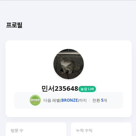
프로필
민서235648
농장 LV8
다음 레벨(
BRONZE
)까지
전환
5
개
방문 수
누적 수익