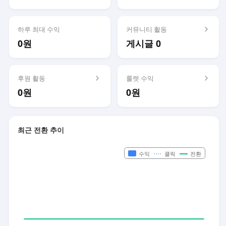
하루 최대 수익
커뮤니티 활동
0원
게시글 0
후원 활동
룰렛 수익
0원
0원
최근 전환 추이