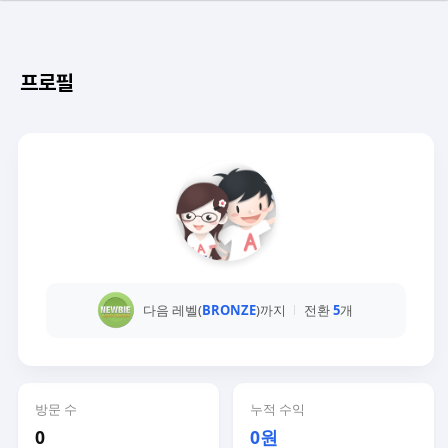
프로필
다음 레벨(
BRONZE
)까지
전환
5
개
방문 수
누적 수익
0
0원