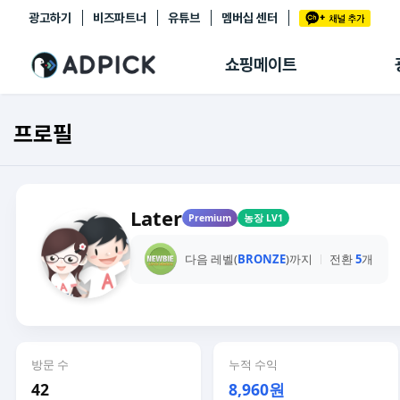
광고하기
비즈파트너
유튜브
멤버십 센터
추천상품
제휴몰
쇼핑메이트
쇼핑 에이전트
BETA
쇼핑리포트
프로필
링크관리
마이숍
Later
Premium
농장 LV1
다음 레벨(
BRONZE
)까지
전환
5
개
방문 수
누적 수익
42
8,960원