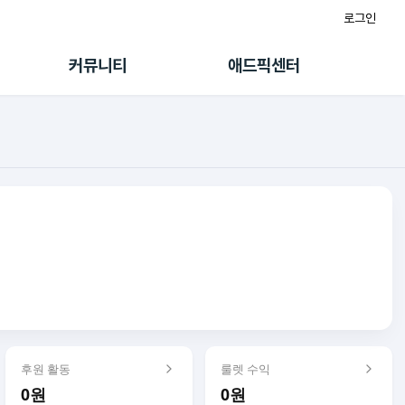
로그인
게시판
FAQ/문의
팸
이용정책
커뮤니티
애드픽센터
랭킹
멤버십 센터
퀘스트
광고툴/API
초대보너스
마이도메인
수익 Live
가이드북
후원 활동
룰렛 수익
0원
0원