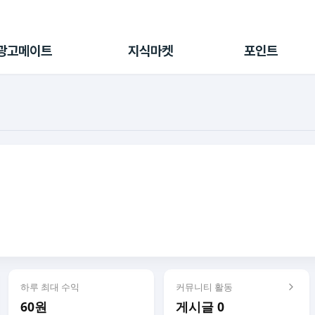
전체 캠페인
지식마켓
포인트샵
나의 캠페인
지식리포트
포인트 충전소
광고메이트
지식마켓
포인트
광고리포트
출석 룰렛
출금 신청
후원
이용내역
하루 최대 수익
커뮤니티 활동
60원
게시글 0