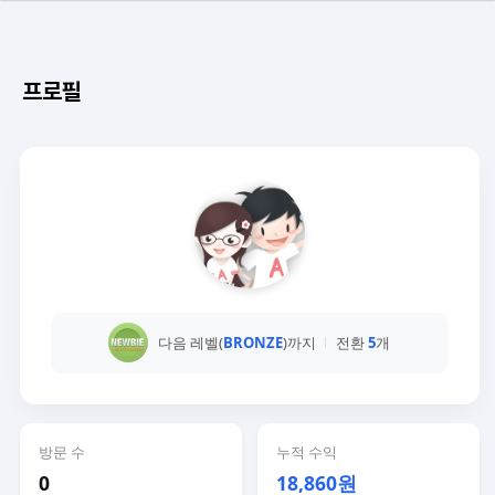
프로필
다음 레벨(
BRONZE
)까지
전환
5
개
방문 수
누적 수익
0
18,860원