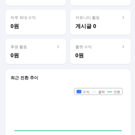
하루 최대 수익
커뮤니티 활동
0원
게시글 0
후원 활동
룰렛 수익
0원
0원
최근 전환 추이