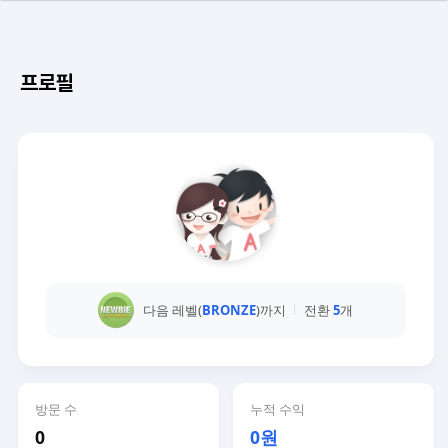
프로필
다음 레벨(
BRONZE
)까지
전환
5
개
방문 수
누적 수익
0
0원