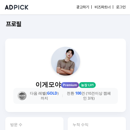
광고하기 |
비즈파트너 |
로그인
프로필
이게모야
Premium
농장 LV1
다음 레벨(
GOLD
)
전환
100
건 (10건이상 캠페
까지
인 3개)
방문 수
누적 수익