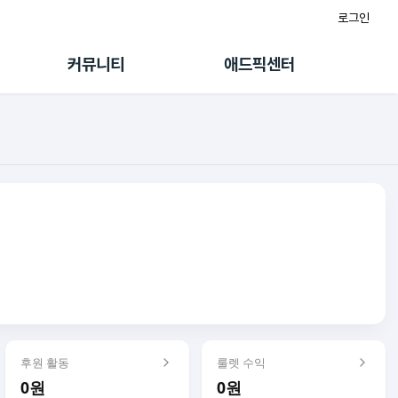
로그인
게시판
FAQ/문의
팸
이용정책
커뮤니티
애드픽센터
랭킹
멤버십 센터
퀘스트
광고툴/API
초대보너스
마이도메인
수익 Live
가이드북
후원 활동
룰렛 수익
0원
0원