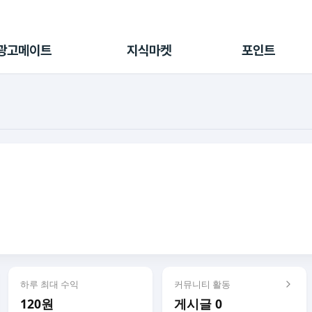
전체 캠페인
지식마켓
포인트샵
나의 캠페인
지식리포트
포인트 충전소
광고메이트
지식마켓
포인트
광고리포트
출석 룰렛
출금 신청
후원
이용내역
하루 최대 수익
커뮤니티 활동
120원
게시글 0