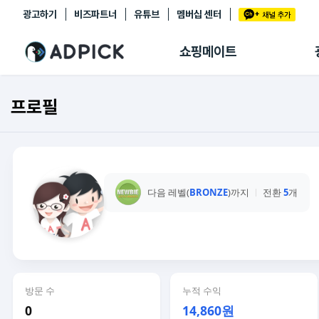
광고하기
비즈파트너
유튜브
멤버십 센터
추천상품
제휴몰
쇼핑메이트
쇼핑 에이전트
BETA
쇼핑리포트
프로필
링크관리
마이숍
다음 레벨(
BRONZE
)까지
전환
5
개
방문 수
누적 수익
0
14,860원