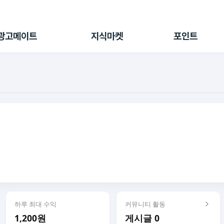
전체 캠페인
지식마켓
포인트샵
나의 캠페인
지식리포트
포인트 충전소
광고메이트
지식마켓
포인트
광고리포트
출석 룰렛
출금 신청
후원
이용내역
하루 최대 수익
커뮤니티 활동
1,200원
게시글 0