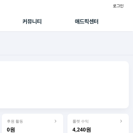
로그인
게시판
FAQ/문의
팸
이용정책
커뮤니티
애드픽센터
랭킹
멤버십 센터
퀘스트
광고툴/API
초대보너스
마이도메인
수익 Live
가이드북
후원 활동
룰렛 수익
0원
4,240원