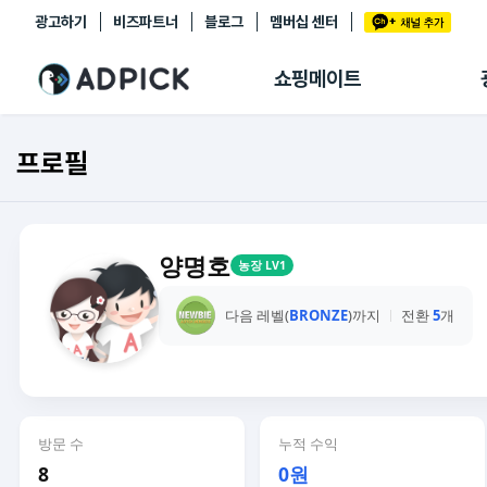
광고하기
비즈파트너
블로그
멤버십 센터
추천상품
제휴몰
쇼핑메이트
쇼핑 에이전트
BETA
쇼핑리포트
프로필
링크관리
마이숍
양명호
농장 LV1
다음 레벨(
BRONZE
)까지
전환
5
개
방문 수
누적 수익
8
0원