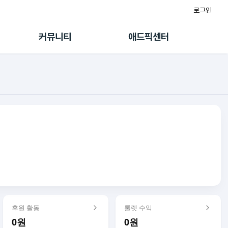
로그인
게시판
FAQ/문의
팸
이용정책
커뮤니티
애드픽센터
랭킹
멤버십 센터
퀘스트
광고툴/API
초대보너스
마이도메인
수익 Live
가이드북
후원 활동
룰렛 수익
0원
0원