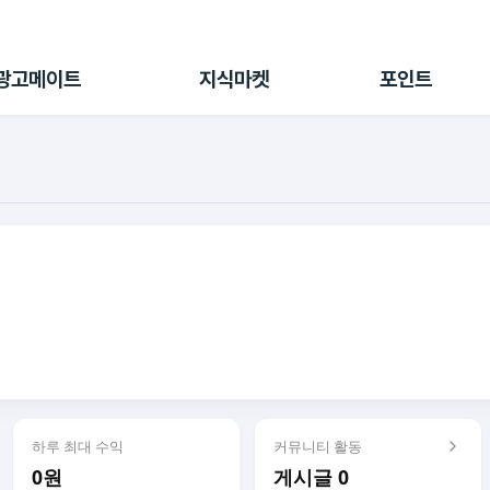
전체 캠페인
지식마켓
포인트샵
나의 캠페인
지식리포트
포인트 충전소
광고메이트
지식마켓
포인트
광고리포트
출석 룰렛
출금 신청
후원
이용내역
하루 최대 수익
커뮤니티 활동
0원
게시글 0