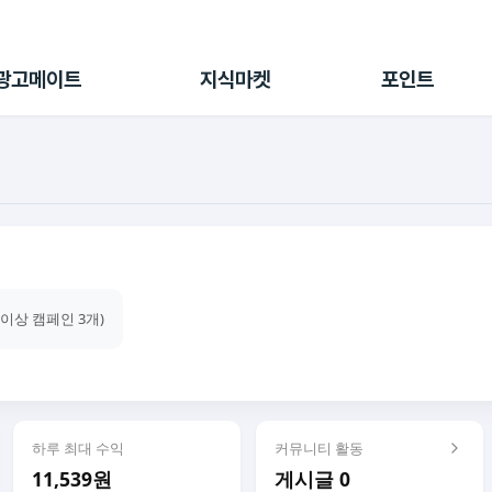
전체 캠페인
지식마켓
포인트샵
나의 캠페인
지식리포트
포인트 충전소
광고메이트
지식마켓
포인트
광고리포트
출석 룰렛
출금 신청
후원
이용내역
건이상 캠페인 3개)
하루 최대 수익
커뮤니티 활동
11,539원
게시글 0