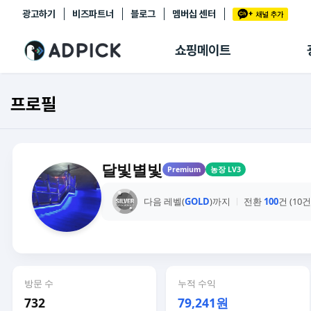
광고하기
비즈파트너
블로그
멤버십 센터
추천상품
제휴몰
쇼핑메이트
쇼핑 에이전트
BETA
쇼핑리포트
프로필
링크관리
마이숍
달빛별빛
Premium
농장 LV3
다음 레벨(
GOLD
)까지
전환
100
건 (10
방문 수
누적 수익
732
79,241원