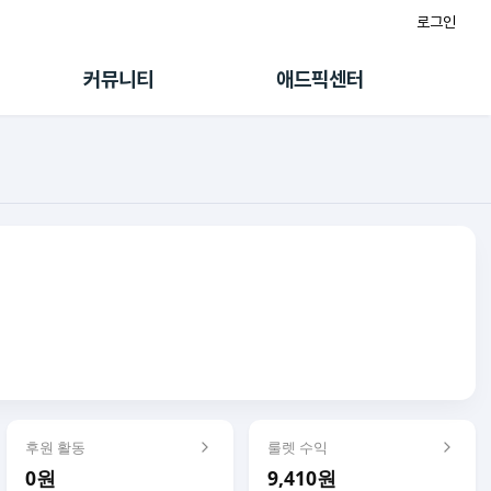
로그인
게시판
FAQ/문의
팸
이용정책
커뮤니티
애드픽센터
랭킹
멤버십 센터
퀘스트
광고툴/API
초대보너스
마이도메인
수익 Live
가이드북
후원 활동
룰렛 수익
0원
9,410원