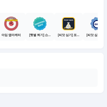
아임 앱마케터
[햇볕 쬐기] 쇼핑메이트 활동하기 - 쇼핑몰 3곳에서 판매
[씨앗 심기] 포인트백 설치하기 (PC 전용)
[씨앗 심기] 퀴즈