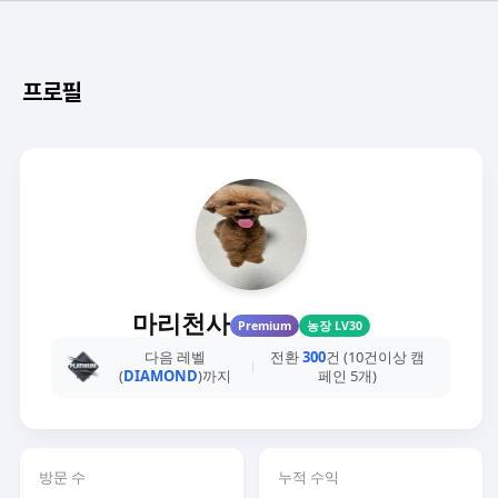
프로필
마리천사
Premium
농장 LV30
다음 레벨
전환
300
건 (10건이상 캠
(
DIAMOND
)까지
페인 5개)
방문 수
누적 수익