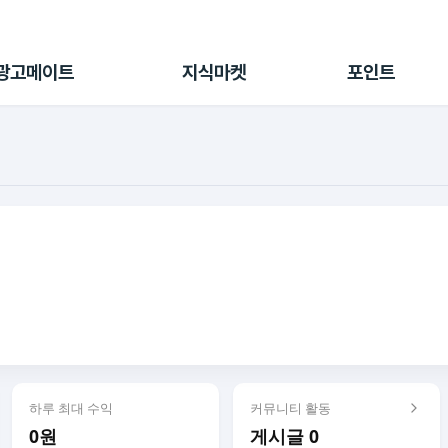
전체 캠페인
지식마켓
포인트샵
나의 캠페인
지식리포트
포인트 충전소
광고메이트
지식마켓
포인트
광고리포트
출석 룰렛
출금 신청
후원
이용내역
하루 최대 수익
커뮤니티 활동
0원
게시글 0