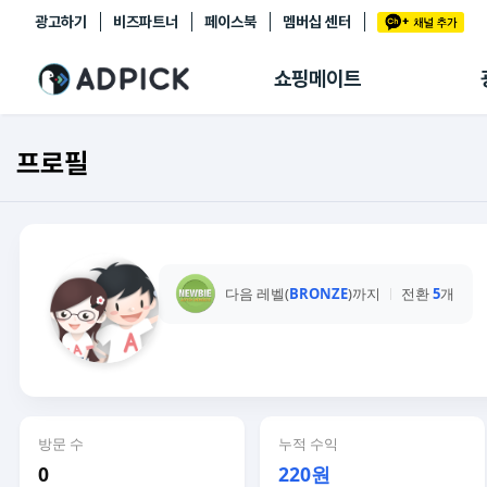
광고하기
비즈파트너
페이스북
멤버십 센터
추천상품
제휴몰
쇼핑메이트
쇼핑 에이전트
BETA
쇼핑리포트
프로필
링크관리
마이숍
다음 레벨(
BRONZE
)까지
전환
5
개
방문 수
누적 수익
0
220원