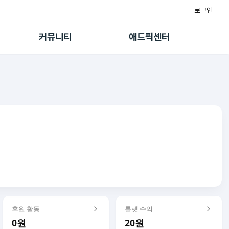
로그인
게시판
FAQ/문의
팸
이용정책
커뮤니티
애드픽센터
랭킹
멤버십 센터
퀘스트
광고툴/API
초대보너스
마이도메인
수익 Live
가이드북
후원 활동
룰렛 수익
0원
20원