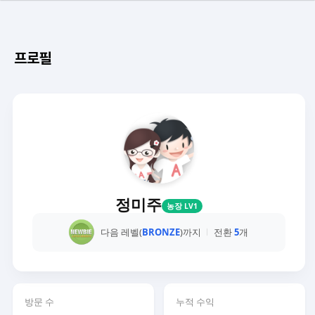
프로필
정미주
농장 LV1
다음 레벨(
BRONZE
)까지
전환
5
개
방문 수
누적 수익