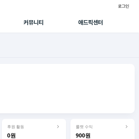
로그인
게시판
FAQ/문의
팸
이용정책
커뮤니티
애드픽센터
랭킹
멤버십 센터
퀘스트
광고툴/API
초대보너스
마이도메인
수익 Live
가이드북
후원 활동
룰렛 수익
0원
900원