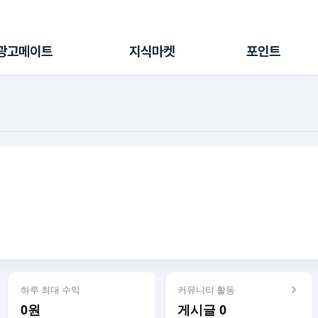
전체 캠페인
지식마켓
포인트샵
나의 캠페인
지식리포트
포인트 충전소
광고메이트
지식마켓
포인트
광고리포트
출석 룰렛
출금 신청
후원
이용내역
하루 최대 수익
커뮤니티 활동
0원
게시글 0