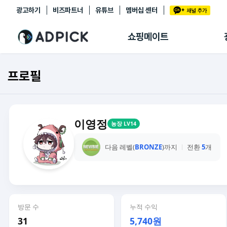
광고하기
비즈파트너
유튜브
멤버십 센터
추천상품
제휴몰
쇼핑메이트
쇼핑 에이전트
BETA
쇼핑리포트
프로필
링크관리
마이숍
이영정
농장 LV14
다음 레벨(
BRONZE
)까지
전환
5
개
방문 수
누적 수익
31
5,740원