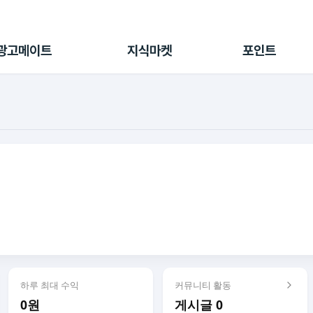
전체 캠페인
지식마켓
포인트샵
나의 캠페인
지식리포트
포인트 충전소
광고메이트
지식마켓
포인트
광고리포트
출석 룰렛
출금 신청
후원
이용내역
하루 최대 수익
커뮤니티 활동
0원
게시글 0