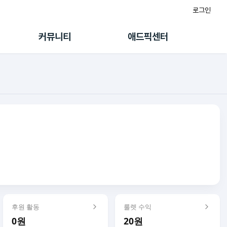
로그인
게시판
FAQ/문의
팸
이용정책
커뮤니티
애드픽센터
랭킹
멤버십 센터
퀘스트
광고툴/API
초대보너스
마이도메인
수익 Live
가이드북
후원 활동
룰렛 수익
0원
20원