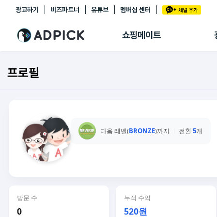
광고하기
비즈파트너
유튜브
멤버십 센터
추천상품
제휴몰
쇼핑메이트
쇼핑 에이전트
BETA
쇼핑리포트
프로필
링크관리
마이숍
다음 레벨(
BRONZE
)까지
전환
5
개
방문 수
누적 수익
0
520원