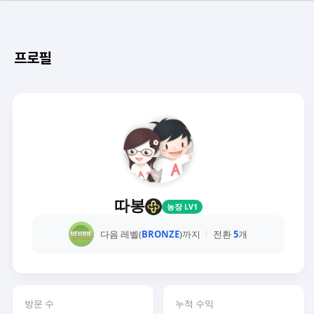
프로필
따봉
농장 LV1
다음 레벨(
BRONZE
)까지
전환
5
개
방문 수
누적 수익