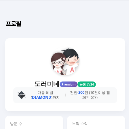
프로필
도러미네
Premium
농장 LV24
다음 레벨
전환
300
건 (10건이상 캠
(
DIAMOND
)까지
페인 5개)
방문 수
누적 수익