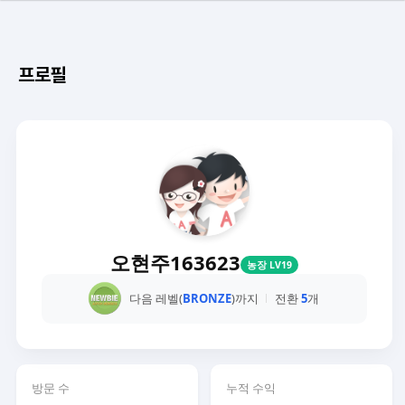
프로필
오현주163623
농장 LV19
다음 레벨(
BRONZE
)까지
전환
5
개
방문 수
누적 수익