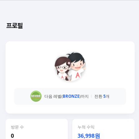
프로필
다음 레벨(
BRONZE
)까지
전환
5
개
방문 수
누적 수익
0
36,998원