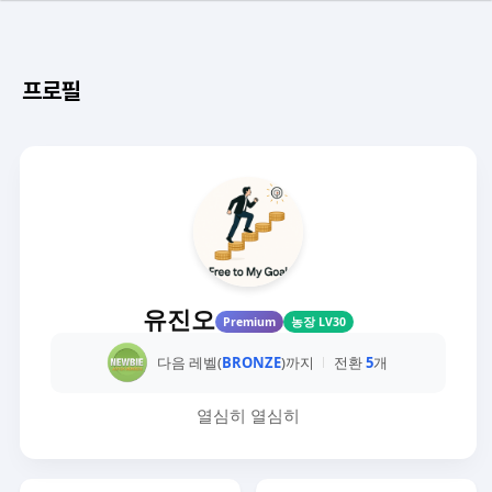
프로필
유진오
Premium
농장 LV30
다음 레벨(
BRONZE
)까지
전환
5
개
열심히 열심히