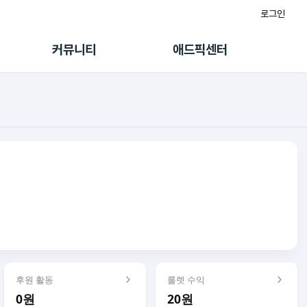
로그인
게시판
FAQ/문의
팸
이용정책
커뮤니티
애드픽센터
랭킹
멤버십 센터
퀘스트
광고툴/API
초대보너스
마이도메인
수익 Live
가이드북
후원 활동
룰렛 수익
0원
20원