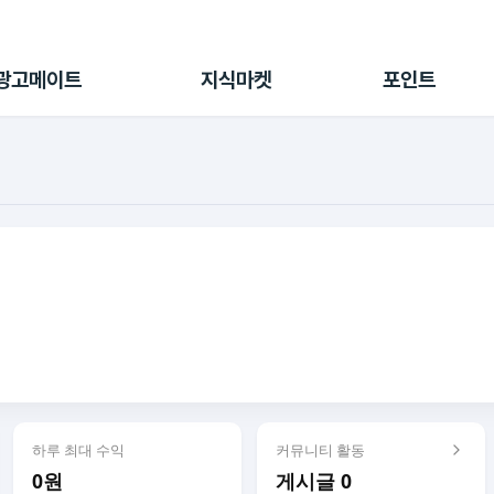
전체 캠페인
지식마켓
포인트샵
나의 캠페인
지식리포트
포인트 충전소
광고메이트
지식마켓
포인트
광고리포트
출석 룰렛
출금 신청
후원
이용내역
하루 최대 수익
커뮤니티 활동
0원
게시글 0