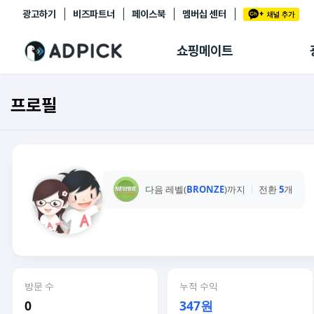
광고하기
비즈파트너
페이스북
멤버십 센터
추천상품
제휴몰
쇼핑메이트
쇼핑 에이전트
BETA
쇼핑리포트
프로필
링크관리
마이숍
다음 레벨(
BRONZE
)까지
전환
5
개
방문 수
누적 수익
0
347원