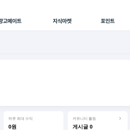
전체 캠페인
지식마켓
포인트샵
나의 캠페인
지식리포트
포인트 충전소
광고메이트
지식마켓
포인트
광고리포트
출석 룰렛
출금 신청
후원
이용내역
하루 최대 수익
커뮤니티 활동
0원
게시글 0