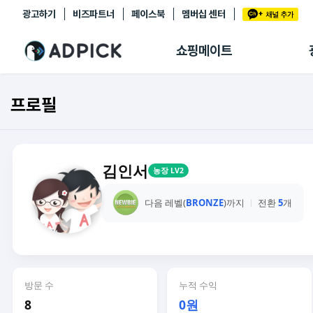
광고하기
비즈파트너
페이스북
멤버십 센터
추천상품
제휴몰
쇼핑메이트
쇼핑 에이전트
BETA
쇼핑리포트
프로필
링크관리
마이숍
김인서
농장 LV2
다음 레벨(
BRONZE
)까지
전환
5
개
방문 수
누적 수익
8
0원