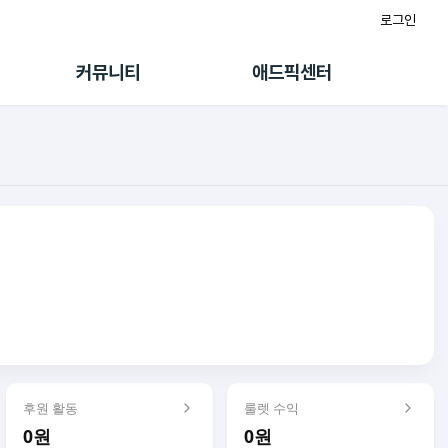
로그인
게시판
FAQ/문의
팸
이용정책
커뮤니티
애드픽센터
랭킹
멤버십 센터
퀘스트
광고툴/API
초대보너스
마이도메인
수익 Live
가이드북
후원 활동
룰렛 수익
0원
0원