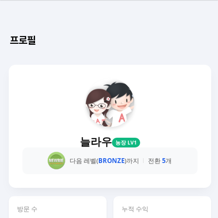
프로필
늘라우
농장 LV1
다음 레벨(
BRONZE
)까지
전환
5
개
방문 수
누적 수익