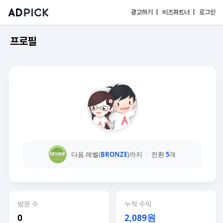
광고하기 |
비즈파트너 |
로그인
프로필
다음 레벨(
BRONZE
)까지
전환
5
개
방문 수
누적 수익
0
2,089원