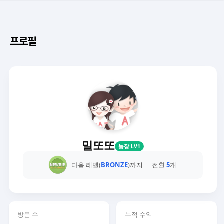
프로필
밀또또
농장 LV1
다음 레벨(
BRONZE
)까지
전환
5
개
방문 수
누적 수익