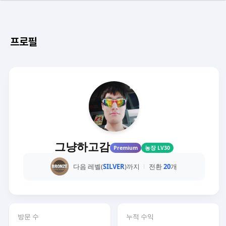
프로필
그냥하고감
Premium
농장 LV30
다음 레벨(
SILVER
)까지
전환
20
개
방문 수
누적 수익